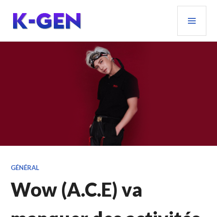
Aller
MEN
au
PRIN
contenu
principal
K-GEN
GÉNÉRAL
Wow (A.C.E) va