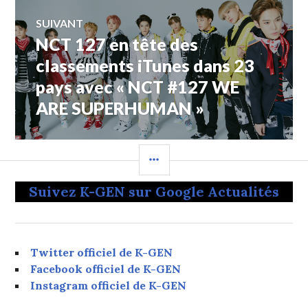
SUIVANT
NCT 127 en tête des
Article
Suivant:
classements iTunes dans 23
pays avec « NCT #127 WE
ARE SUPERHUMAN »
COLONNE
LATÉRALE
Suivez K-GEN sur Google Actualités
Twitter officiel de K-GEN
Facebook officiel de K-GEN
Instagram officiel de K-GEN