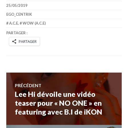
25/05/2019
EGO_CENTRIK
A.C.E
,
WOW (A.C.E)
PARTAGER :
PARTAGER
Navigation
PRÉCÉDENT
Lee Hi dévoile une vidéo
Article
de
précédent :
teaser pour « NO ONE » en
featuring avec B.I de iKON
l’article