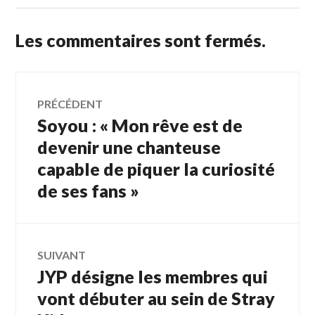
Les commentaires sont fermés.
Navigation
PRÉCÉDENT
Soyou : « Mon rêve est de
Article
de
précédent :
devenir une chanteuse
capable de piquer la curiosité
l’article
de ses fans »
SUIVANT
JYP désigne les membres qui
Article
Suivant:
vont débuter au sein de Stray