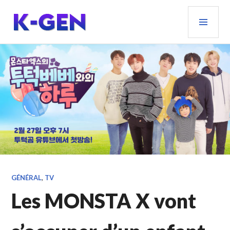
Aller
MEN
au
PRIN
contenu
principal
K-GEN
GÉNÉRAL
,
TV
Les MONSTA X vont