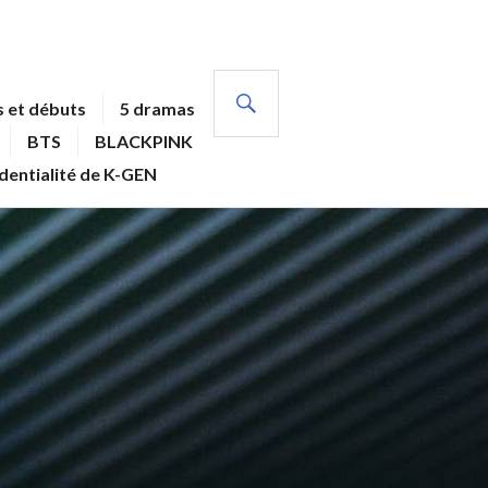
RECHERCHE
 et débuts
5 dramas
BTS
BLACKPINK
identialité de K-GEN