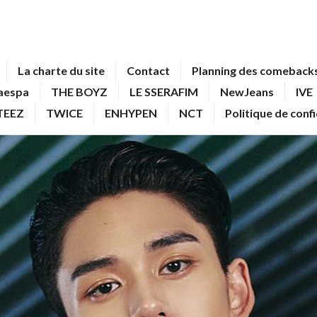
La charte du site
Contact
Planning des comebacks
aespa
THE BOYZ
LE SSERAFIM
NewJeans
IVE
TEEZ
TWICE
ENHYPEN
NCT
Politique de conf