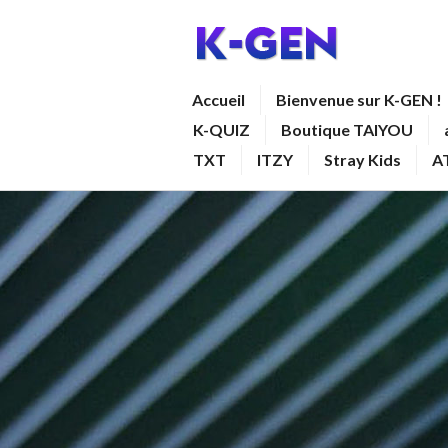
Aller
au
contenu
K-GEN
Accueil
Bienvenue sur K-GEN !
principal
K-QUIZ
Boutique TAIYOU
TXT
ITZY
Stray Kids
A