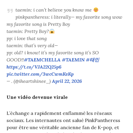
taemin: i can’t believe you know me
pinkpantheress: i literally— my favorite song wow
my favorite song is Pretty Boy
taemin: Pretty Boy?
pp: i love that song
taemin: that’s very old—
pp: old? i know! it’s my favorite song it’s SO
GOOD!!
#TAEMCHELLA
#TAEMIN
#태민
https://t.co/VJA22Q25p6
pic.twitter.com/3wcCwmKvKp
— . (@iheartshinee_)
April 22, 2026
Une vidéo devenue virale
L’échange a rapidement enflammé les réseaux
sociaux. Les internautes ont salué PinkPantheress
pour être une véritable ancienne fan de K-pop, et