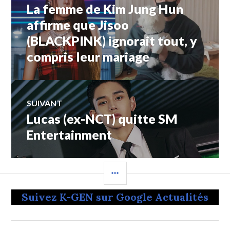
La femme de Kim Jung Hun
Article
de
précédent :
affirme que Jisoo
(BLACKPINK) ignorait tout, y
l’article
compris leur mariage
SUIVANT
Lucas (ex-NCT) quitte SM
Article
Suivant:
Entertainment
COLONNE
LATÉRALE
Suivez K-GEN sur Google Actualités