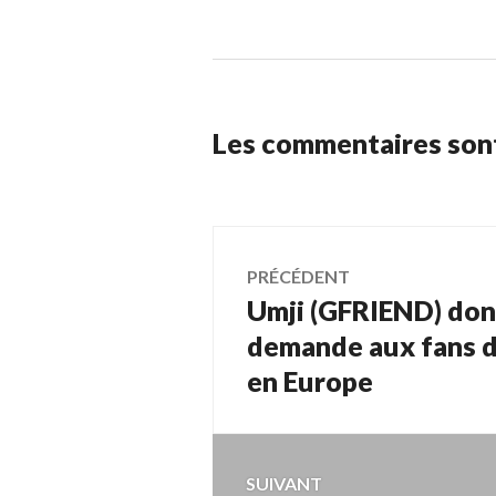
Les commentaires son
Navigation
PRÉCÉDENT
Umji (GFRIEND) don
Article
de
précédent :
demande aux fans d
en Europe
l’article
SUIVANT