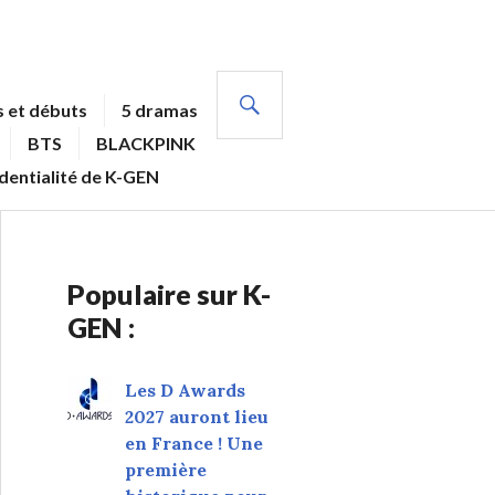
RECHERCHE
 et débuts
5 dramas
BTS
BLACKPINK
identialité de K-GEN
Populaire sur K-
GEN :
Les D Awards
2027 auront lieu
en France ! Une
première