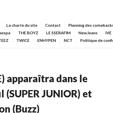
La charte du site
Contact
Planning des comebacks
aespa
THE BOYZ
LE SSERAFIM
NewJeans
IVE
TEEZ
TWICE
ENHYPEN
NCT
Politique de conf
apparaîtra dans le
l (SUPER JUNIOR) et
n (Buzz)