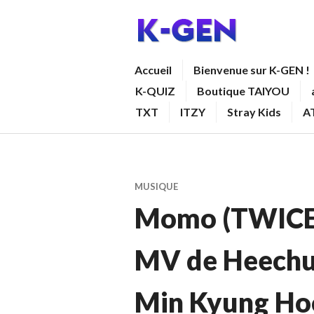
Aller
au
contenu
K-GEN
Accueil
Bienvenue sur K-GEN !
principal
K-QUIZ
Boutique TAIYOU
TXT
ITZY
Stray Kids
A
MUSIQUE
Momo (TWICE) 
MV de Heechu
Min Kyung Hoo