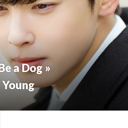
Be a Dog »
u Young