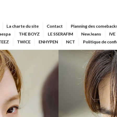
La charte du site
Contact
Planning des comebacks
aespa
THE BOYZ
LE SSERAFIM
NewJeans
IVE
TEEZ
TWICE
ENHYPEN
NCT
Politique de conf