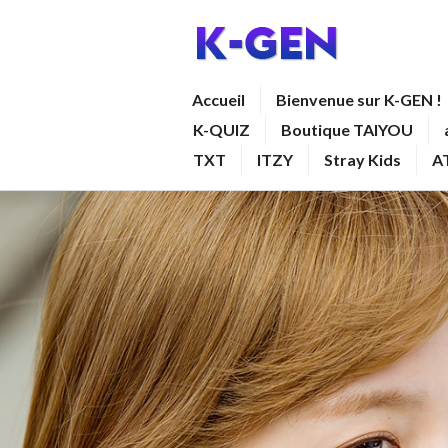
Aller
au
contenu
K-GEN
Accueil
Bienvenue sur K-GEN !
principal
K-QUIZ
Boutique TAIYOU
TXT
ITZY
Stray Kids
A