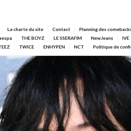
La charte du site
Contact
Planning des comebacks
aespa
THE BOYZ
LE SSERAFIM
NewJeans
IVE
TEEZ
TWICE
ENHYPEN
NCT
Politique de conf