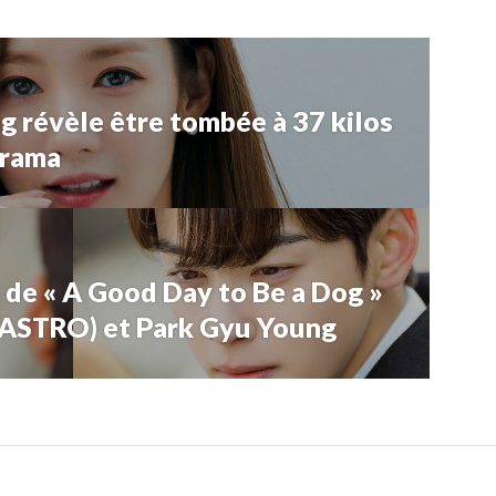
 révèle être tombée à 37 kilos
drama
 de « A Good Day to Be a Dog »
(ASTRO) et Park Gyu Young