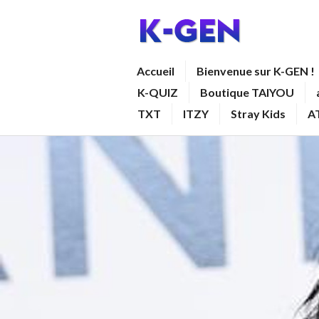
Aller
au
contenu
K-GEN
Accueil
Bienvenue sur K-GEN !
principal
K-QUIZ
Boutique TAIYOU
TXT
ITZY
Stray Kids
A