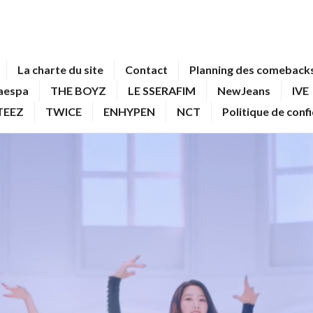
La charte du site
Contact
Planning des comebacks
aespa
THE BOYZ
LE SSERAFIM
NewJeans
IVE
TEEZ
TWICE
ENHYPEN
NCT
Politique de conf