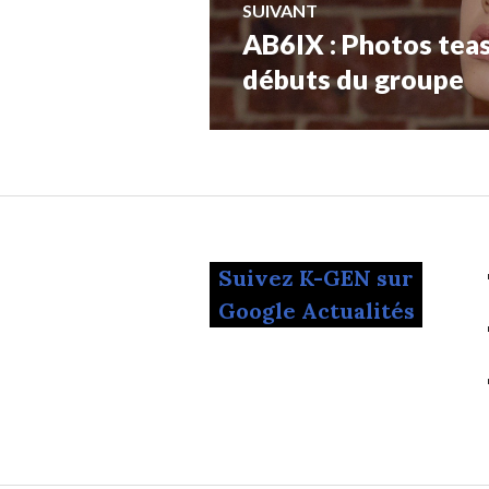
SUIVANT
AB6IX : Photos tea
Article
Suivant:
débuts du groupe
Suivez K-GEN sur
Google Actualités