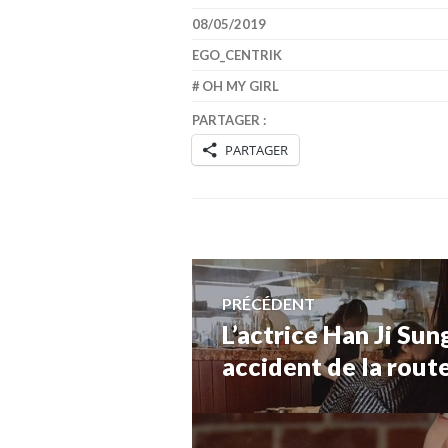
08/05/2019
EGO_CENTRIK
OH MY GIRL
PARTAGER :
PARTAGER
Navigation
PRÉCÉDENT
L’actrice Han Ji Su
Article
de
précédent :
accident de la rout
l’article