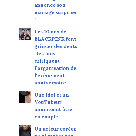
annonce son
mariage surprise
!
Les 10 ans de
BLACKPINK font
grincer des dents
: les fans
critiquent
l'organisation de
l'événement
anniversaire
Une idol et un
YouTubeur
annoncent être
en couple
Un acteur coréen
ne récupère pas