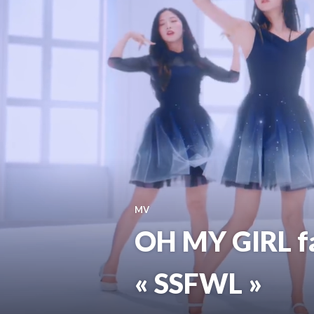
MV
OH MY GIRL fa
« SSFWL »