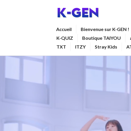
Aller
au
contenu
K-GEN
Accueil
Bienvenue sur K-GEN !
principal
K-QUIZ
Boutique TAIYOU
TXT
ITZY
Stray Kids
A