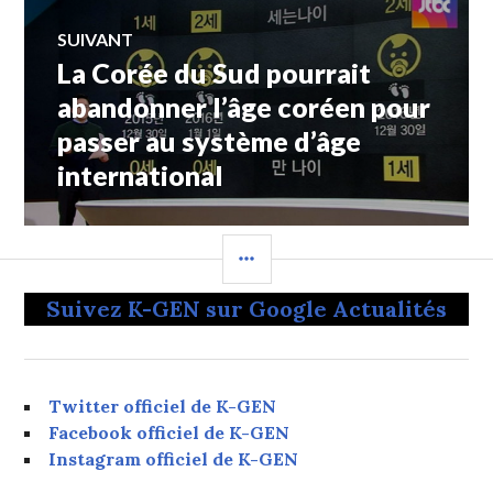
SUIVANT
La Corée du Sud pourrait
Article
Suivant:
abandonner l’âge coréen pour
passer au système d’âge
international
COLONNE
LATÉRALE
Suivez K-GEN sur Google Actualités
Twitter officiel de K-GEN
Facebook officiel de K-GEN
Instagram officiel de K-GEN