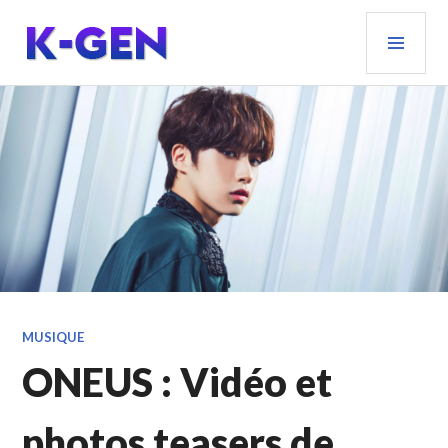
Aller
MEN
au
PRIN
contenu
principal
K-GEN
MUSIQUE
ONEUS : Vidéo et
photos teasers de