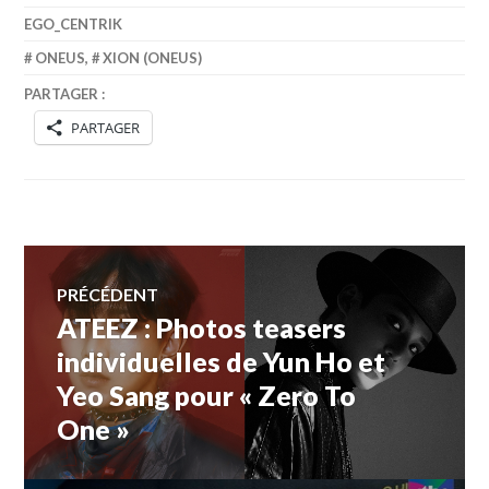
EGO_CENTRIK
ONEUS
,
XION (ONEUS)
PARTAGER :
PARTAGER
Navigation
PRÉCÉDENT
ATEEZ : Photos teasers
Article
de
précédent :
individuelles de Yun Ho et
Yeo Sang pour « Zero To
l’article
One »