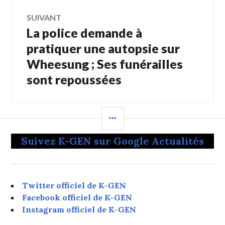
SUIVANT
La police demande à
Article
Suivant:
pratiquer une autopsie sur
Wheesung ; Ses funérailles
sont repoussées
COLONNE
LATÉRALE
Suivez K-GEN sur Google Actualités
Twitter officiel de K-GEN
Facebook officiel de K-GEN
Instagram officiel de K-GEN