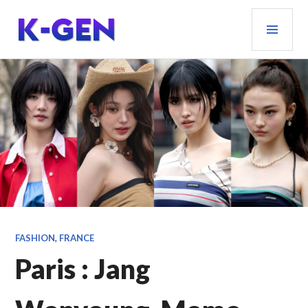
Aller
MEN
au
PRIN
contenu
principal
K-GEN
FASHION
,
FRANCE
Paris : Jang