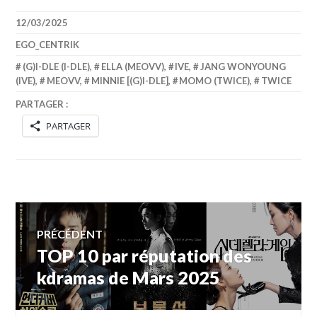
12/03/2025
EGO_CENTRIK
(G)I-DLE (I-DLE)
,
ELLA (MEOVV)
,
IVE
,
JANG WONYOUNG
(IVE)
,
MEOVV
,
MINNIE [(G)I-DLE]
,
MOMO (TWICE)
,
TWICE
PARTAGER :
PARTAGER
Navigation
PRÉCÉDENT
TOP 10 par réputation des
Article
de
précédent :
kdramas de Mars 2025
l’article