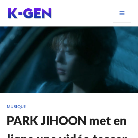
Aller
MEN
au
PRIN
contenu
principal
K-GEN
MUSIQUE
PARK JIHOON met en