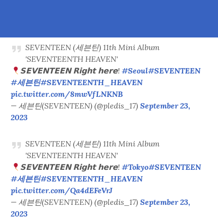
SEVENTEEN (세븐틴) 11th Mini Album
'SEVENTEENTH HEAVEN'
𝗦𝗘𝗩𝗘𝗡𝗧𝗘𝗘𝗡 𝗥𝗶𝗴𝗵𝘁 𝗵𝗲𝗿𝗲!
#Seoul
#SEVENTEEN
#세븐틴
#SEVENTEENTH_HEAVEN
pic.twitter.com/8mwVfLNKNB
— 세븐틴(SEVENTEEN) (@pledis_17)
September 23,
2023
SEVENTEEN (세븐틴) 11th Mini Album
'SEVENTEENTH HEAVEN'
𝗦𝗘𝗩𝗘𝗡𝗧𝗘𝗘𝗡 𝗥𝗶𝗴𝗵𝘁 𝗵𝗲𝗿𝗲!
#Tokyo
#SEVENTEEN
#세븐틴
#SEVENTEENTH_HEAVEN
pic.twitter.com/Qa4dEFeVrJ
— 세븐틴(SEVENTEEN) (@pledis_17)
September 23,
2023