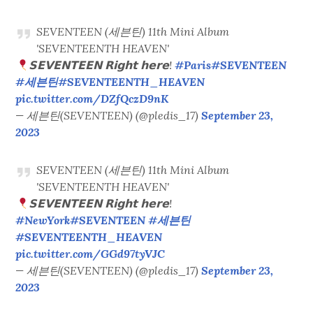
SEVENTEEN (세븐틴) 11th Mini Album
'SEVENTEENTH HEAVEN'
𝗦𝗘𝗩𝗘𝗡𝗧𝗘𝗘𝗡 𝗥𝗶𝗴𝗵𝘁 𝗵𝗲𝗿𝗲!
#Paris
#SEVENTEEN
#세븐틴
#SEVENTEENTH_HEAVEN
pic.twitter.com/DZfQczD9nK
— 세븐틴(SEVENTEEN) (@pledis_17)
September 23,
2023
SEVENTEEN (세븐틴) 11th Mini Album
'SEVENTEENTH HEAVEN'
𝗦𝗘𝗩𝗘𝗡𝗧𝗘𝗘𝗡 𝗥𝗶𝗴𝗵𝘁 𝗵𝗲𝗿𝗲!
#NewYork
#SEVENTEEN
#세븐틴
#SEVENTEENTH_HEAVEN
pic.twitter.com/GGd97tyVJC
— 세븐틴(SEVENTEEN) (@pledis_17)
September 23,
2023