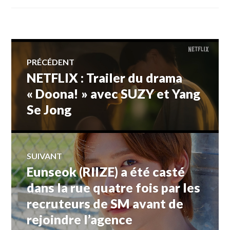
Navigation
PRÉCÉDENT
NETFLIX : Trailer du drama
Article
de
précédent :
« Doona! » avec SUZY et Yang
Se Jong
l’article
SUIVANT
Eunseok (RIIZE) a été casté
Article
Suivant:
dans la rue quatre fois par les
recruteurs de SM avant de
rejoindre l’agence