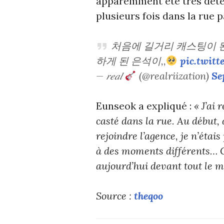
apparemment été très déterm
plusieurs fois dans la rue p
처음에 길거리 캐스팅이 된
하게 된 은석이,,
pic.twit
— 𝑟𝑒𝑎𝑙
(@realriization)
Se
Eunseok a expliqué :
« J’ai
casté dans la rue. Au début,
rejoindre l’agence, je n’étais
à des moments différents… C’
aujourd’hui devant tout le m
Source :
theqoo