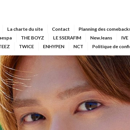
La charte du site
Contact
Planning des comebacks
aespa
THE BOYZ
LE SSERAFIM
NewJeans
IVE
TEEZ
TWICE
ENHYPEN
NCT
Politique de conf