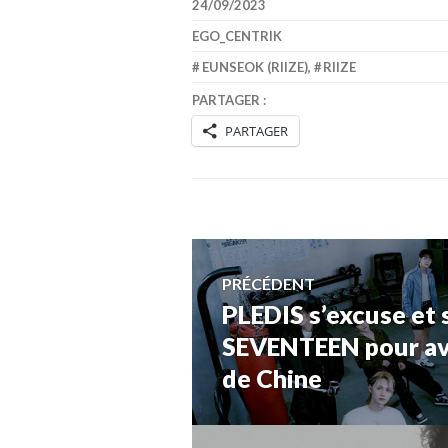
24/09/2023
EGO_CENTRIK
EUNSEOK (RIIZE)
,
RIIZE
PARTAGER :
PARTAGER
Navigation
PRÉCÉDENT
PLEDIS s’excuse et 
Article
de
précédent :
SEVENTEEN pour avoi
de Chine
l’article