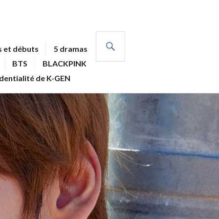
RECHERCHE
 et débuts
5 dramas
BTS
BLACKPINK
identialité de K-GEN