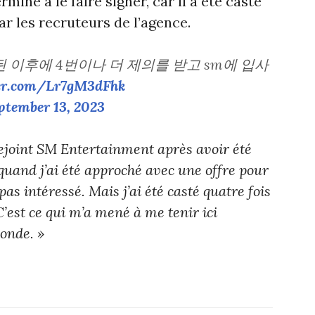
iné à le faire signer, car il a été casté
ar les recruteurs de l’agence.
 이후에 4번이나 더 제의를 받고 sm에 입사
ter.com/Lr7gM3dFhk
ptember 13, 2023
 rejoint SM Entertainment après avoir été
 quand j’ai été approché avec une offre pour
 pas intéressé. Mais j’ai été casté quatre fois
est ce qui m’a mené à me tenir ici
onde. »