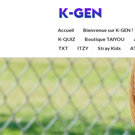
Aller
au
contenu
K-GEN
Accueil
Bienvenue sur K-GEN !
principal
K-QUIZ
Boutique TAIYOU
TXT
ITZY
Stray Kids
A