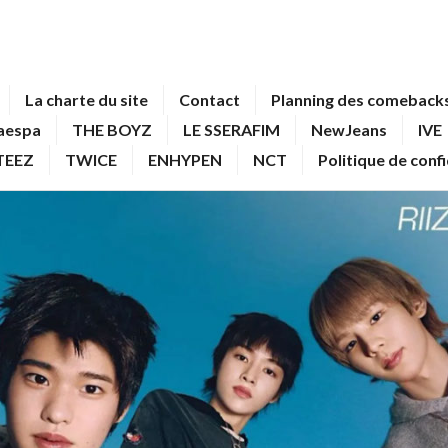
La charte du site
Contact
Planning des comebacks
aespa
THE BOYZ
LE SSERAFIM
NewJeans
IVE
TEEZ
TWICE
ENHYPEN
NCT
Politique de conf