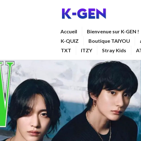
Aller
au
contenu
K-GEN
Accueil
Bienvenue sur K-GEN !
principal
K-QUIZ
Boutique TAIYOU
TXT
ITZY
Stray Kids
A