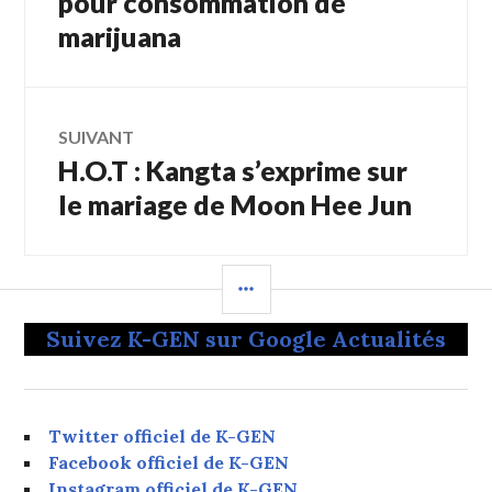
pour consommation de
marijuana
l’article
SUIVANT
H.O.T : Kangta s’exprime sur
Article
Suivant:
le mariage de Moon Hee Jun
COLONNE
LATÉRALE
Suivez K-GEN sur Google Actualités
Twitter officiel de K-GEN
Facebook officiel de K-GEN
Instagram officiel de K-GEN