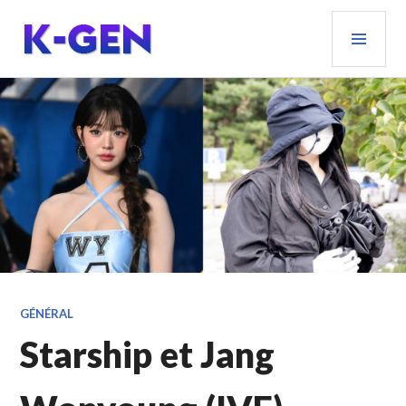
Aller
MEN
au
PRIN
contenu
principal
K-GEN
GÉNÉRAL
Starship et Jang