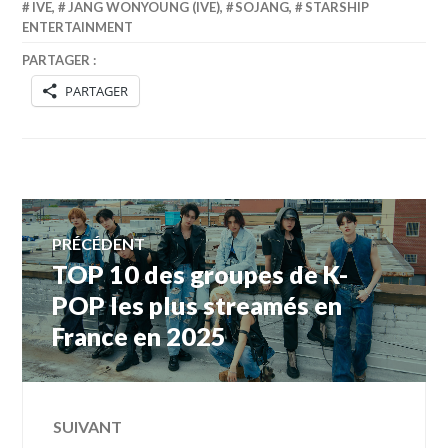
IVE
,
JANG WONYOUNG (IVE)
,
SOJANG
,
STARSHIP
ENTERTAINMENT
PARTAGER :
PARTAGER
Navigation
PRÉCÉDENT
TOP 10 des groupes de K-
Article
de
précédent :
POP les plus streamés en
France en 2025
l’article
SUIVANT