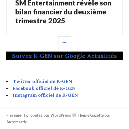
SM Entertainment révèle son
Article
Suivant:
bilan financier du deuxième
trimestre 2025
COLONNE
LATÉRALE
Suivez K-GEN sur Google Actualités
Twitter officiel de K-GEN
Facebook officiel de K-GEN
Instagram officiel de K-GEN
Fièrement propulsé par WordPress
Thème Gazette par
Automattic
.