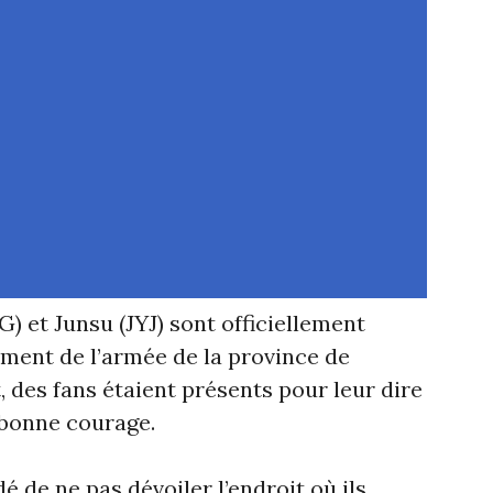
G) et Junsu (JYJ) sont officiellement
ement de l’armée de la province de
es fans étaient présents pour leur dire
 bonne courage.
é de ne pas dévoiler l’endroit où ils