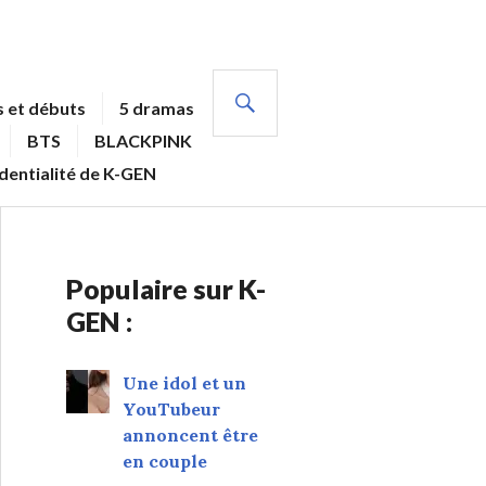
RECHERCHE
 et débuts
5 dramas
BTS
BLACKPINK
identialité de K-GEN
Populaire sur K-
GEN :
Une idol et un
YouTubeur
annoncent être
en couple