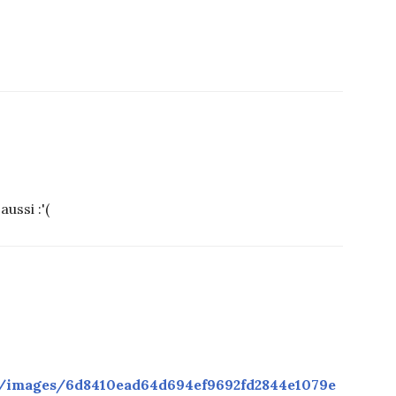
ussi :'(
m/images/6d8410ead64d694ef9692fd2844e1079e