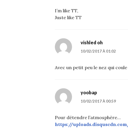
I’m like TT,
Juste like TT
vishled oh
10/02/2017 À 01:02
Avec un petit peu le nez qui coule a
yoobap
10/02/2017 À 00:59
Pour détendre l’atmosphère…
https://uploads.disquscdn.co