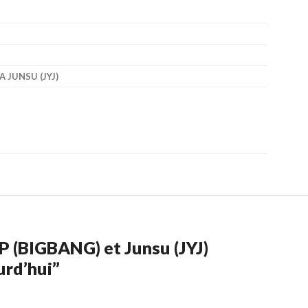
A JUNSU (JYJ)
P (BIGBANG) et Junsu (JYJ)
urd’hui
”