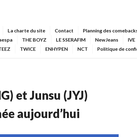
La charte du site
Contact
Planning des comebacks
aespa
THE BOYZ
LE SSERAFIM
NewJeans
IVE
TEEZ
TWICE
ENHYPEN
NCT
Politique de conf
) et Junsu (JYJ)
mée aujourd’hui