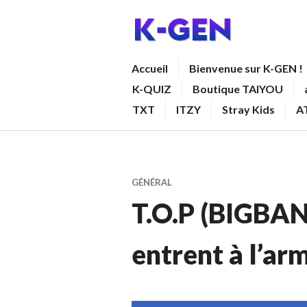
Aller
au
contenu
K-GEN
Accueil
Bienvenue sur K-GEN !
principal
K-QUIZ
Boutique TAIYOU
TXT
ITZY
Stray Kids
A
GÉNÉRAL
T.O.P (BIGBANG
entrent à l’ar