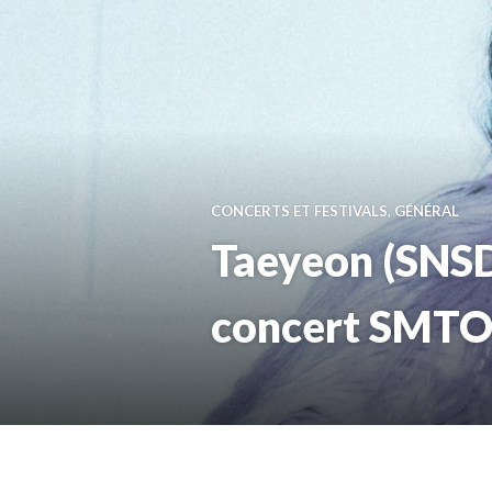
CONCERTS ET FESTIVALS
,
GÉNÉRAL
Taeyeon (SNSD)
concert SMT