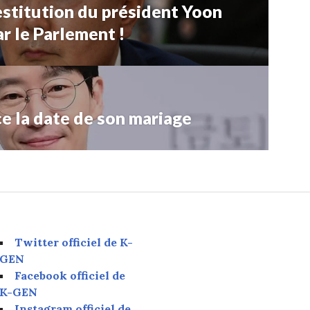
estitution du président Yoon
r le Parlement !
e la date de son mariage
Twitter officiel de K-
GEN
Facebook officiel de
K-GEN
Instagram officiel de