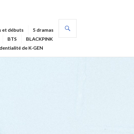
RECHERCHE
 et débuts
5 dramas
BTS
BLACKPINK
identialité de K-GEN