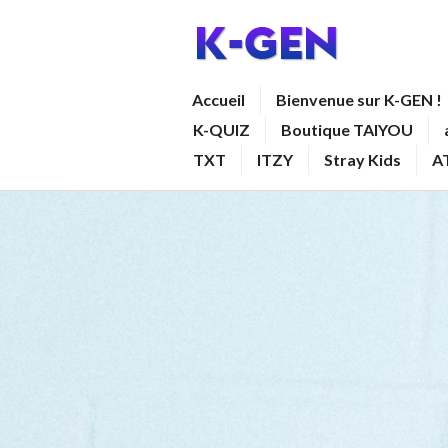
Aller
au
contenu
K-GEN
Accueil
Bienvenue sur K-GEN !
principal
K-QUIZ
Boutique TAIYOU
TXT
ITZY
Stray Kids
A