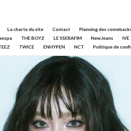
La charte du site
Contact
Planning des comebacks
aespa
THE BOYZ
LE SSERAFIM
NewJeans
IVE
TEEZ
TWICE
ENHYPEN
NCT
Politique de conf