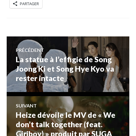
PARTAGER
Navigation
PRÉCÉDENT
La statue à l’effigie de Song
Article
de
précédent :
Joong Ki et Song Hye Kyo va
rester intacte
l’article
SUIVANT
Heize dévoile le MV de « We
Article
Suivant:
don’t talk together (feat.
Giriboy) » produit par SUGA