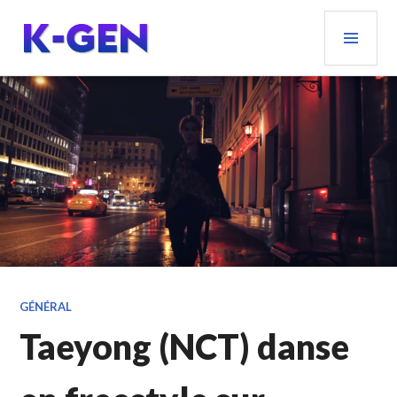
Aller
MEN
au
PRIN
contenu
principal
K-GEN
GÉNÉRAL
Taeyong (NCT) danse