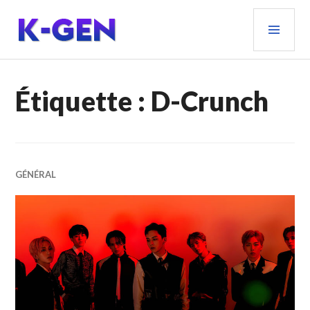
Aller
MEN
au
PRIN
contenu
principal
K-GEN
Étiquette :
D-Crunch
GÉNÉRAL