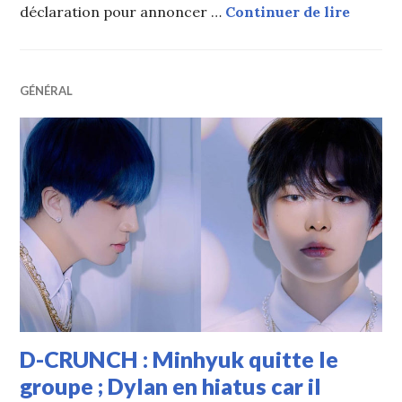
Dylan 
déclaration pour annoncer …
Continuer de lire
GÉNÉRAL
D-CRUNCH : Minhyuk quitte le
groupe ; Dylan en hiatus car il