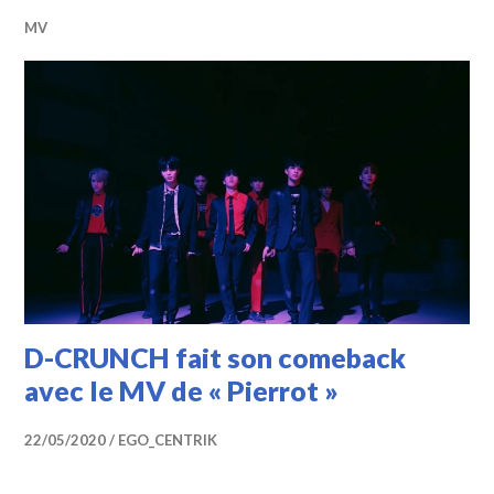
MV
D-CRUNCH fait son comeback
avec le MV de « Pierrot »
22/05/2020
EGO_CENTRIK