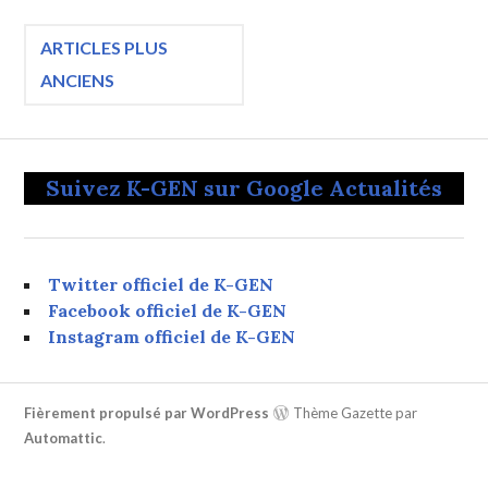
Navigation
ARTICLES PLUS
ANCIENS
des
articles
Suivez K-GEN sur Google Actualités
Twitter officiel de K-GEN
Facebook officiel de K-GEN
Instagram officiel de K-GEN
Fièrement propulsé par WordPress
Thème Gazette par
Automattic
.