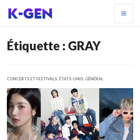
Aller
MEN
au
PRIN
contenu
principal
K-GEN
Étiquette :
GRAY
CONCERTS ET FESTIVALS
,
ÉTATS-UNIS
,
GÉNÉRAL