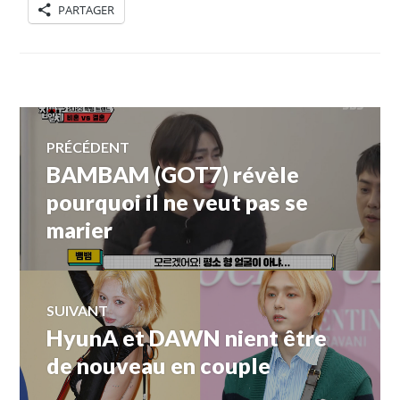
PARTAGER
Navigation
PRÉCÉDENT
BAMBAM (GOT7) révèle
Article
de
précédent :
pourquoi il ne veut pas se
marier
l’article
SUIVANT
HyunA et DAWN nient être
Article
Suivant:
de nouveau en couple