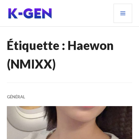
Aller
MEN
au
PRIN
contenu
principal
K-GEN
Étiquette :
Haewon
(NMIXX)
GÉNÉRAL