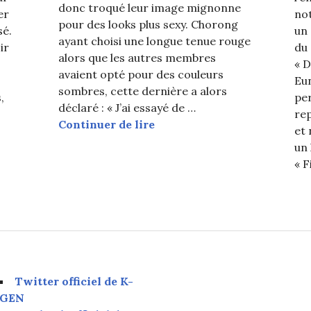
donc troqué leur image mignonne
er
no
pour des looks plus sexy. Chorong
sé.
un 
ayant choisi une longue tenue rouge
ir
du
alors que les autres membres
« D
avaient opté pour des couleurs
Eun
sombres, cette dernière a alors
,
pe
déclaré : « J’ai essayé de …
rep
Que fait Bomi (Apink) pour n
Continuer de lire
et
un 
« F
urer Apink, est au top selon JYP et se confie sur ses amo
Twitter officiel de K-
GEN