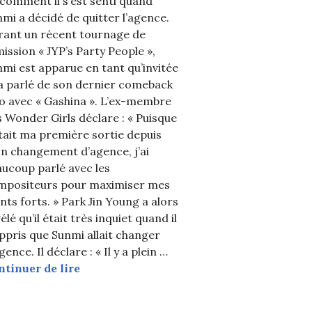
comment il s’est senti quand
mi a décidé de quitter l’agence.
rant un récent tournage de
mission « JYP’s Party People »,
mi est apparue en tant qu’invitée
a parlé de son dernier comeback
o avec « Gashina ». L’ex-membre
 Wonder Girls déclare : « Puisque
tait ma première sortie depuis
n changement d’agence, j’ai
ucoup parlé avec les
mpositeurs pour maximiser mes
nts forts. » Park Jin Young a alors
élé qu’il était très inquiet quand il
ppris que Sunmi allait changer
gence. Il déclare : « Il y a plein …
Park Jin Young admet s’être inquiété pou
ntinuer de lire