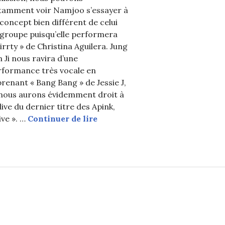
tamment voir Namjoo s’essayer à
concept bien différent de celui
 groupe puisqu’elle performera
irrty » de Christina Aguilera. Jung
 Ji nous ravira d’une
rformance très vocale en
renant « Bang Bang » de Jessie J,
e pas être reconnue quand elle sort en boîte de nuit ?
 nous aurons évidemment droit à
live du dernier titre des Apink,
Apink : Les filles monteront su
ive ». …
Continuer de lire
urs