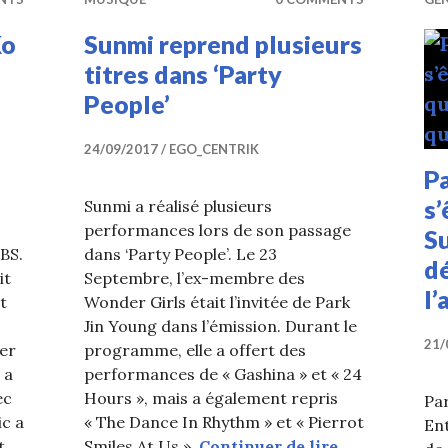
Ko
Sunmi reprend plusieurs
titres dans ‘Party
People’
24/09/2017
EGO_CENTRIK
P
s’
Sunmi a réalisé plusieurs
performances lors de son passage
Su
SBS.
dans ‘Party People’. Le 23
dé
it
Septembre, l’ex-membre des
l’
t
Wonder Girls était l’invitée de Park
Jin Young dans l’émission. Durant le
21/
er
programme, elle a offert des
 a
performances de « Gashina » et « 24
ec
Hours », mais a également repris
Par
ic a
« The Dance In Rhythm » et « Pierrot
Ent
Sunmi reprend
t
Smiles At Us ».
Continuer de lire