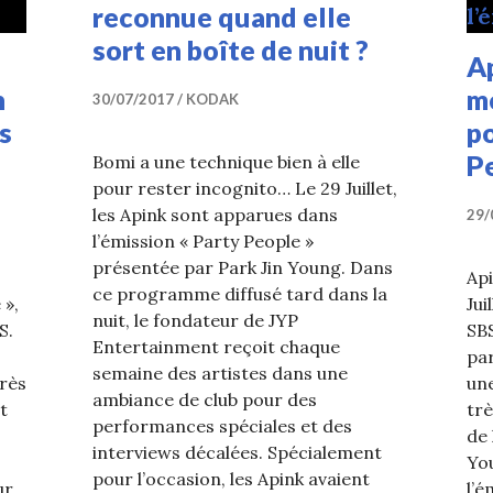
reconnue quand elle
sort en boîte de nuit ?
Ap
n
m
30/07/2017
KODAK
s
po
P
Bomi a une technique bien à elle
pour rester incognito… Le 29 Juillet,
les Apink sont apparues dans
29/
l’émission « Party People »
présentée par Park Jin Young. Dans
Api
ce programme diffusé tard dans la
 »,
Jui
nuit, le fondateur de JYP
S.
SBS
Entertainment reçoit chaque
par
semaine des artistes dans une
rès
une
ambiance de club pour des
t
trè
performances spéciales et des
de 
interviews décalées. Spécialement
You
pour l’occasion, les Apink avaient
ur
l’é