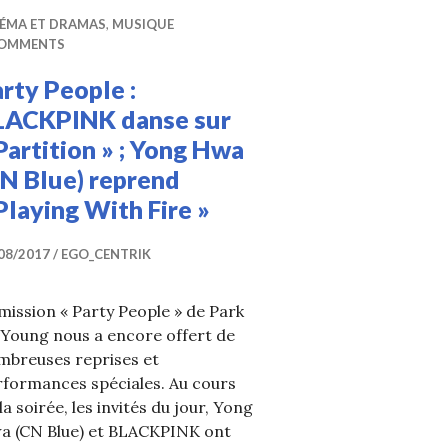
NÉMA ET DRAMAS
,
MUSIQUE
COMMENTS
rty People :
LACKPINK danse sur
Partition » ; Yong Hwa
N Blue) reprend
Playing With Fire »
08/2017
EGO_CENTRIK
mission « Party People » de Park
 Young nous a encore offert de
mbreuses reprises et
rformances spéciales. Au cours
la soirée, les invités du jour, Yong
a (CN Blue) et BLACKPINK ont