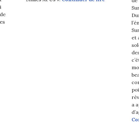
de 
i
Sun
 de
Du
ses
l’é
Sun
 « Ko Ko Bop » de Exo à « Party People »
et 
sol
des
c’é
mo
bea
co
poi
rév
a a
d’a
Co