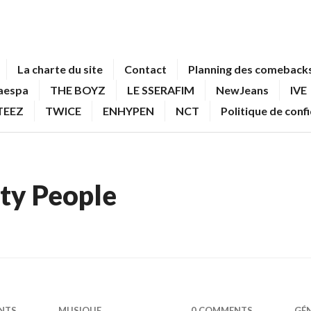
La charte du site
Contact
Planning des comebacks
aespa
THE BOYZ
LE SSERAFIM
NewJeans
IVE
TEEZ
TWICE
ENHYPEN
NCT
Politique de conf
ty People
NTS
MUSIQUE
0 COMMENTS
GÉ