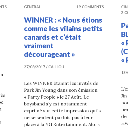
NTS
GÉNÉRAL
19 COMMENTS
CI
2 
WINNER : « Nous étions
Pa
comme les vilains petits
B
canards et c’était
« 
vraiment
(C
décourageant »
« 
27/08/2017
CAILLOU
13/
ent
Les WINNER étaient les invités de
L’é
Park Jin Young dans son émission
rès
Jin
« Party People » le 27 Août. Le
pe
no
boysband s’y est notamment
k
pe
exprimé sur cette impression qu’ils
de 
ne se sentent parfois pas à leur
l.
Hw
place à la YG Entertainment. Alors