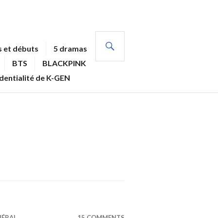
RECHERCHE
 et débuts
5 dramas
BTS
BLACKPINK
identialité de K-GEN
NÉRAL
15 COMMENTS