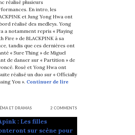
c réalisé plusieurs
formances. En intro, les
ACKPINK et Jung Yong Hwa ont
bord réalisé des medleys. Yong
a a notamment repris « Playing
th Fire » de BLACKPINK à sa
ce, tandis que ces dernières ont
nté « Sure Thing » de Miguel
nt de danser sur « Partition » de
yoncé. Rosé et Yong Hwa ont
uite réalisé un duo sur « Officially
e les vilains petits canards et c’était vraiment décou
Party People : BLACKPINK d
sing You ».
Continuer de lire
NÉMA ET DRAMAS
2 COMMENTS