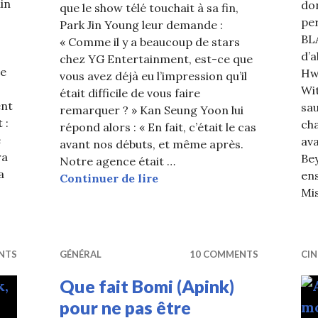
in
don
que le show télé touchait à sa fin,
per
Park Jin Young leur demande :
BL
« Comme il y a beaucoup de stars
d’a
chez YG Entertainment, est-ce que
de
Hw
vous avez déjà eu l’impression qu’il
Wi
était difficile de vous faire
ent
sau
remarquer ? » Kan Seung Yoon lui
 :
cha
répond alors : « En fait, c’était le cas
e
ava
avant nos débuts, et même après.
ra
Be
Notre agence était …
a
ens
WINNER : « Nous étions comm
Continuer de lire
 vont rencontrer Park Jin Young dans « Party People »
Mis
NTS
GÉNÉRAL
10 COMMENTS
CI
Que fait Bomi (Apink)
pour ne pas être