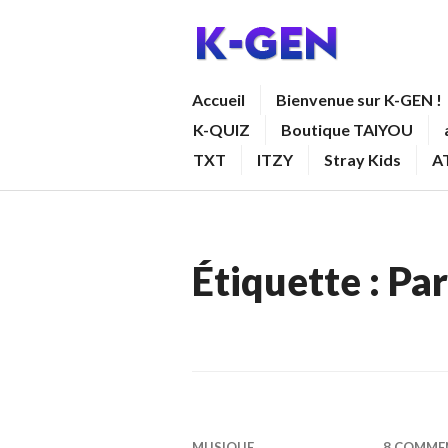
Aller
au
contenu
K-GEN
Accueil
Bienvenue sur K-GEN !
principal
K-QUIZ
Boutique TAIYOU
TXT
ITZY
Stray Kids
A
Étiquette :
Par
MUSIQUE
8 COMME