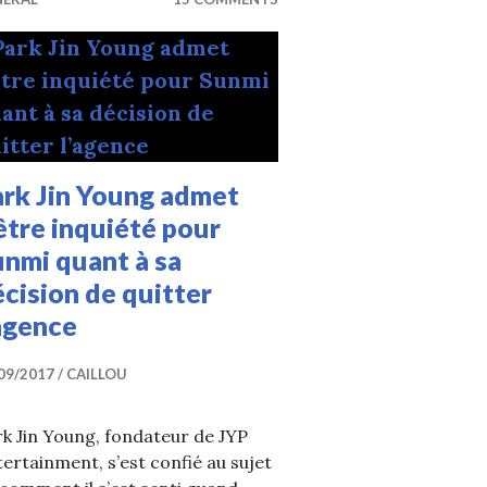
ark Jin Young admet
être inquiété pour
nmi quant à sa
cision de quitter
agence
09/2017
CAILLOU
k Jin Young, fondateur de JYP
ertainment, s’est confié au sujet
 plusieurs titres dans ‘Party People’