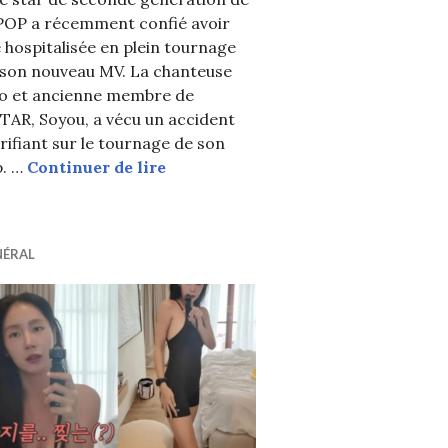
POP a récemment confié avoir
 hospitalisée en plein tournage
 son nouveau MV. La chanteuse
lo et ancienne membre de
TAR, Soyou, a vécu un accident
gen de K-POP revient sur sa controverse disant qu’elle é
rifiant sur le tournage de son
Une star de 2nde gen de K-POP hosp
p. …
Continuer de lire
NÉRAL