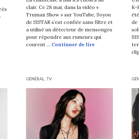
clair. Ce 28 mai, dans la vidéo «
K-
rès
Truman Show » sur YouTube, Soyou
été
Le père de Soyou est décédé
e
de SISTAR s’est confiée sans filtre et
de
a utilisé un détecteur de mensonges
so
pour répondre aux rumeurs qui
SIS
Une star de 2nde 
courent …
Continuer de lire
ter
cli
GÉNÉRAL
,
TV
GÉ