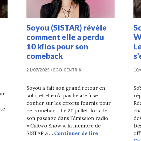
Soyou (SISTAR) révèle
S
comment elle a perdu
W
10 kilos pour son
L
comeback
s
21/07/2025
EGO_CENTRIK
10/
Soyou a fait son grand retour en
So
ur
solo, et elle n’a pas hésité à se
ré
t
confier sur les efforts fournis pour
Ré
rte
ce comeback. Le 20 juillet, lors de
cha
son passage dans l’émission radio
des
« Cultwo Show », la membre de
De
Soyou (SISTAR) r
SISTAR a …
Continuer de lire
off
n live aux rumeurs de chirurgie esthétique
Co