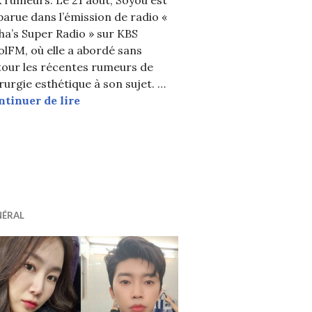
arue dans l’émission de radio «
a’s Super Radio » sur KBS
lFM, où elle a abordé sans
tour les récentes rumeurs de
rurgie esthétique à son sujet. …
Soyou répond de nouveau aux rumeurs de
ntinuer de lire
P dit avoir été victime de racisme lors d’un vol depuis
éplique de nouveau
NÉRAL