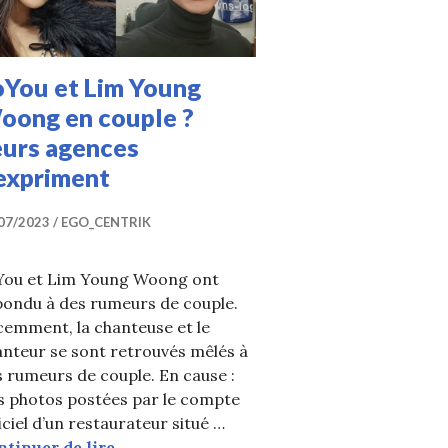
oYou et Lim Young
oong en couple ?
eurs agences
’expriment
07/2023
EGO_CENTRIK
You et Lim Young Woong ont
pondu à des rumeurs de couple.
cemment, la chanteuse et le
nteur se sont retrouvés mêlés à
 rumeurs de couple. En cause :
s photos postées par le compte
évèle comment elle a perdu 10 kilos pour son comebac
iciel d’un restaurateur situé …
SoYou et Lim Young Woong en couple ? L
ntinuer de lire