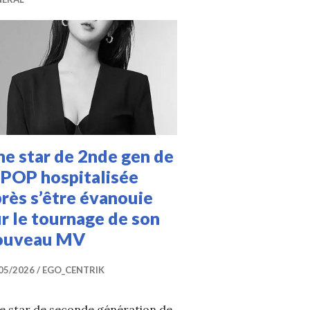
e star de 2nde gen de
-POP hospitalisée
rès s’être évanouie
r le tournage de son
ouveau MV
05/2026
EGO_CENTRIK
e star de seconde génération de