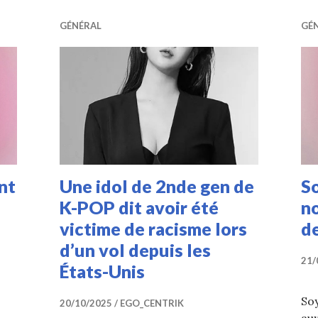
GÉNÉRAL
GÉ
nt
Une idol de 2nde gen de
S
K-POP dit avoir été
n
victime de racisme lors
de
d’un vol depuis les
21/
États-Unis
So
20/10/2025
EGO_CENTRIK
aux