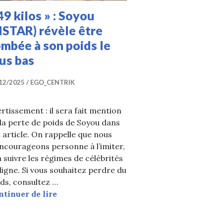
49 kilos » : Soyou
ISTAR) révèle être
mbée à son poids le
us bas
12/2025
EGO_CENTRIK
rtissement : il sera fait mention
la perte de poids de Soyou dans
 article. On rappelle que nous
ncourageons personne à l’imiter,
à suivre les régimes de célébrités
ligne. Si vous souhaitez perdre du
le avoir perdu 20 kg en six mois
ds, consultez …
« 49 kilos » : Soyou (SISTAR) révèle être 
ntinuer de lire
andalisés par les mots d’une star de K-POP