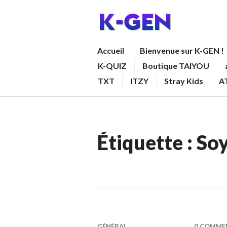
Aller
au
contenu
K-GEN
Accueil
Bienvenue sur K-GEN !
principal
K-QUIZ
Boutique TAIYOU
TXT
ITZY
Stray Kids
A
Étiquette :
So
GÉNÉRAL
0 COMME