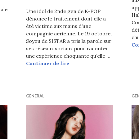
app
iale
Une idol de 2nde gen de K-POP
Hah
dénonce le traitement dont elle a
Coo
été victime aux mains d’une
dé
compagnie aérienne. Le 19 octobre,
chi
Soyou de SISTAR a pris la parole sur
Co
ses réseaux sociaux pour raconter
une expérience choquante qu’elle …
Une idol de 2nde gen de K-PO
Continuer de lire
étendent que Soyou était ivre à bord de l’avion ; Elle r
GÉNÉRAL
GÉ