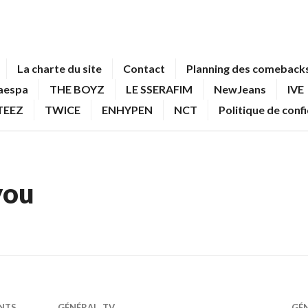
La charte du site
Contact
Planning des comebacks
aespa
THE BOYZ
LE SSERAFIM
NewJeans
IVE
TEEZ
TWICE
ENHYPEN
NCT
Politique de conf
you
NTS
GÉNÉRAL
,
TV
GÉ