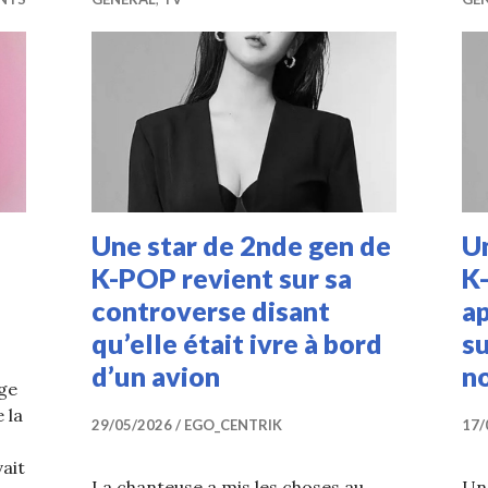
Une star de 2nde gen de
Un
K-POP revient sur sa
K
controverse disant
ap
qu’elle était ivre à bord
su
d’un avion
n
âge
e la
29/05/2026
EGO_CENTRIK
17/
vait
La chanteuse a mis les choses au
Un