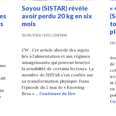
Soyou (SISTAR) révèle
« 
Les
avoir perdu 20 kg en six
(S
es
mois
to
pl
03/05/2026
EGO_CENTRIK
28/
CW : Cet article aborde des sujets
liés à l’alimentation et aux régimes
Ave
amaigrissants qui peuvent heurter
de 
une
la sensibilité de certains lecteurs. La
cet
membre de SISTAR s’est confiée sur
n’e
ait
sa transformation physique. Dans
ni 
l’épisode du 2 mai de « Knowing
en 
in
Soyou (SISTAR) révè
Bros » …
Continuer de lire
poi
e
Co
 68 kg, ce n’est pas un poids de célébrité » : Les fans sc