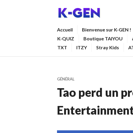
Aller
au
contenu
K-GEN
Accueil
Bienvenue sur K-GEN !
principal
K-QUIZ
Boutique TAIYOU
TXT
ITZY
Stray Kids
A
GÉNÉRAL
Tao perd un p
Entertainmen