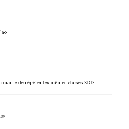
Tao
n a marre de répéter les mêmes choses XDD
:09