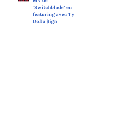
MV de
"Switchblade" en
featuring avec Ty
Dolla $ign