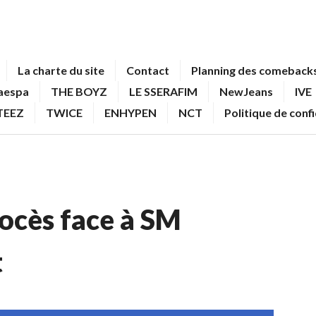
La charte du site
Contact
Planning des comebacks
aespa
THE BOYZ
LE SSERAFIM
NewJeans
IVE
TEEZ
TWICE
ENHYPEN
NCT
Politique de conf
rocès face à SM
t