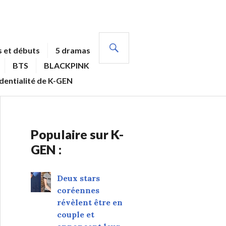
RECHERCHE
 et débuts
5 dramas
BTS
BLACKPINK
identialité de K-GEN
Populaire sur K-
GEN :
Deux stars
coréennes
révèlent être en
couple et