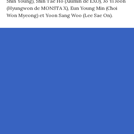
Shin Young), Shin Tae Ho (Xiumin de EXO), Jo Yi Joon
(Hyungwon de MONSTA X), Eun Young Min (Choi
Won Myeong) et Yoon Sang Woo (Lee Sae On).