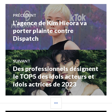
Navigation
PRÉCÉDENT
L’agence de Kim Hieora va
Article
de
précédent :
porter plainte contre
Dispatch
l’article
SUIVANT
Des professionnels désignent
Article
Suivant:
le TOP5 des idols acteurs et
idols actrices de 2023
COLONNE
LATÉRALE