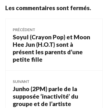
Les commentaires sont fermés.
Navigation
PRÉCÉDENT
Soyul (Crayon Pop) et Moon
Article
de
précédent :
Hee Jun (H.O.T) sont à
présent les parents d’une
l’article
petite fille
SUIVANT
Junho (2PM) parle de la
Article
Suivant:
supposée ‘inactivité’ du
groupe et de l’artiste