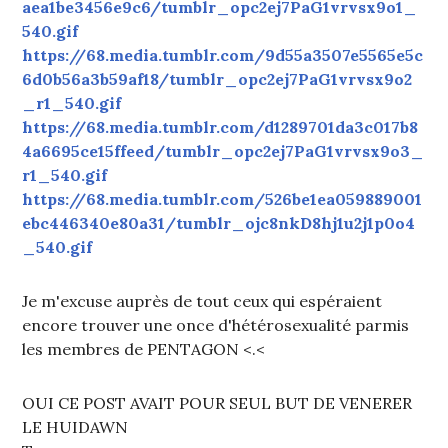
aea1be3456e9c6/tumblr_opc2ej7PaG1vrvsx9o1_
540.gif
https://68.media.tumblr.com/9d55a3507e5565e5c
6d0b56a3b59af18/tumblr_opc2ej7PaG1vrvsx9o2
_r1_540.gif
https://68.media.tumblr.com/d1289701da3c017b8
4a6695ce15ffeed/tumblr_opc2ej7PaG1vrvsx9o3_
r1_540.gif
https://68.media.tumblr.com/526be1ea059889001
ebc446340e80a31/tumblr_ojc8nkD8hj1u2j1p0o4
_540.gif
Je m'excuse auprès de tout ceux qui espéraient
encore trouver une once d'hétérosexualité parmis
les membres de PENTAGON <.<
OUI CE POST AVAIT POUR SEUL BUT DE VENERER
LE HUIDAWN