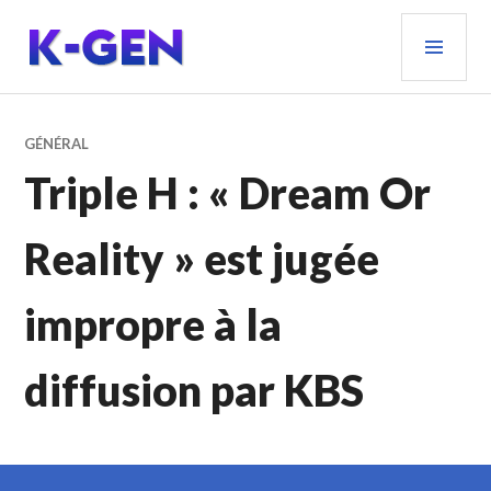
Aller
MEN
au
PRIN
contenu
principal
K-GEN
GÉNÉRAL
Triple H : « Dream Or
Reality » est jugée
impropre à la
diffusion par KBS