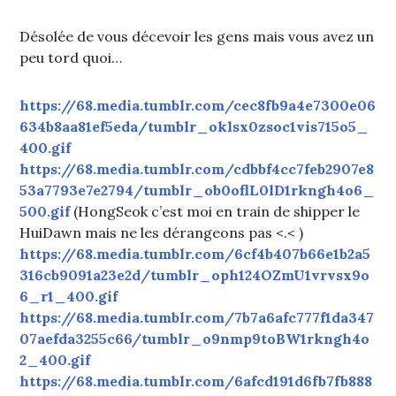
Désolée de vous décevoir les gens mais vous avez un
peu tord quoi…
https://68.media.tumblr.com/cec8fb9a4e7300e06
634b8aa81ef5eda/tumblr_oklsx0zsoc1vis715o5_
400.gif
https://68.media.tumblr.com/cdbbf4cc7feb2907e8
53a7793e7e2794/tumblr_ob0oflL0lD1rkngh4o6_
500.gif
(HongSeok c’est moi en train de shipper le
HuiDawn mais ne les dérangeons pas <.< )
https://68.media.tumblr.com/6cf4b407b66e1b2a5
316cb9091a23e2d/tumblr_oph124OZmU1vrvsx9o
6_r1_400.gif
https://68.media.tumblr.com/7b7a6afc777f1da347
07aefda3255c66/tumblr_o9nmp9toBW1rkngh4o
2_400.gif
https://68.media.tumblr.com/6afcd191d6fb7fb888