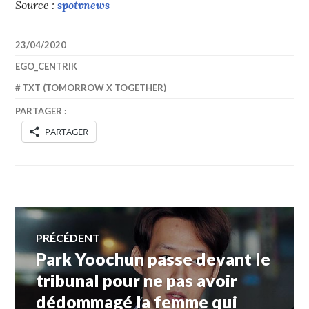
Source :
spotvnews
23/04/2020
EGO_CENTRIK
TXT (TOMORROW X TOGETHER)
PARTAGER :
PARTAGER
Navigation
PRÉCÉDENT
Park Yoochun passe devant le
Article
de
précédent :
tribunal pour ne pas avoir
dédommagé la femme qui