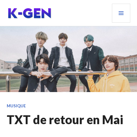
Aller
MEN
au
PRIN
contenu
principal
K-GEN
MUSIQUE
TXT de retour en Mai