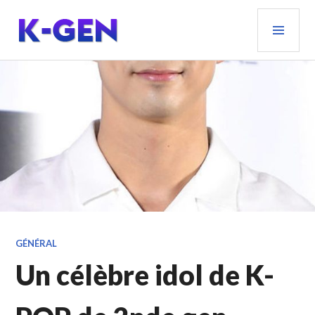
Aller
MEN
au
PRIN
contenu
principal
K-GEN
GÉNÉRAL
Un célèbre idol de K-