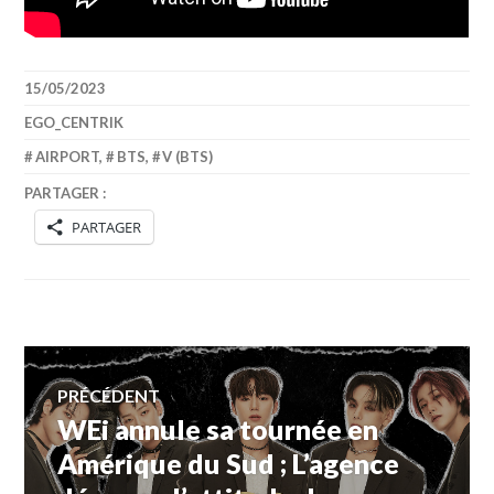
15/05/2023
EGO_CENTRIK
AIRPORT
,
BTS
,
V (BTS)
PARTAGER :
PARTAGER
Navigation
PRÉCÉDENT
WEi annule sa tournée en
Article
de
précédent :
Amérique du Sud ; L’agence