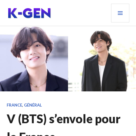
Aller
MEN
au
PRIN
contenu
principal
K-GEN
FRANCE
,
GÉNÉRAL
V (BTS) s’envole pour