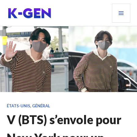
Aller
MEN
au
PRIN
contenu
principal
K-GEN
ÉTATS-UNIS
,
GÉNÉRAL
V (BTS) s’envole pour