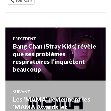
PARTAGER
Navigation
PRÉCÉDENT
Bang Chan (Stray Kids) révèle
Article
de
précédent :
que ses problèmes
respiratoires l’inquiètent
l’article
beaucoup
SUIVANT
Les ‘MAMA’ deviennent les
Article
Suivant:
‘MAMA Awards’ et