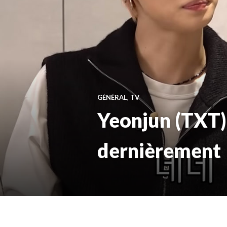
GÉNÉRAL
,
TV
Yeonjun (TXT) r
dernièrement