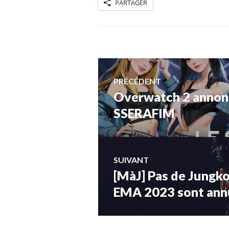
PARTAGER
Navigation
PRÉCÉDENT
Overwatch 2 annonc
Article
de
précédent :
SSERAFIM
l’article
SUIVANT
[MàJ] Pas de Jungko
Article
Suivant:
EMA 2023 sont ann