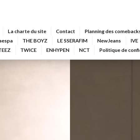
La charte du site
Contact
Planning des comebacks
aespa
THE BOYZ
LE SSERAFIM
NewJeans
IVE
TEEZ
TWICE
ENHYPEN
NCT
Politique de conf