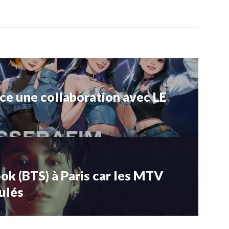
e une collaboration avec LE
ok (BTS) à Paris car les MTV
ulés