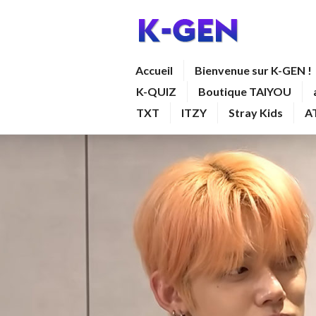
Aller
au
contenu
K-GEN
Accueil
Bienvenue sur K-GEN !
principal
K-QUIZ
Boutique TAIYOU
TXT
ITZY
Stray Kids
A