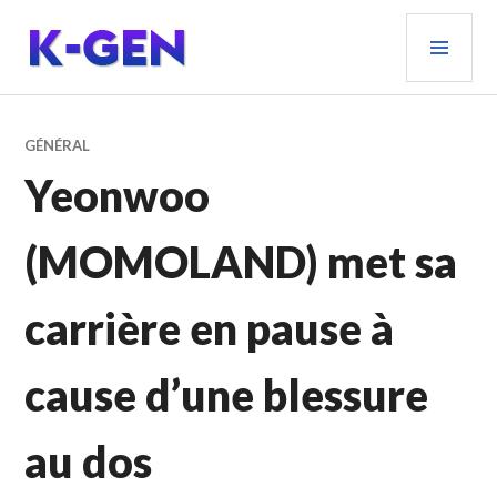
Aller
MEN
au
PRIN
contenu
principal
K-GEN
GÉNÉRAL
Yeonwoo
(MOMOLAND) met sa
carrière en pause à
cause d’une blessure
au dos