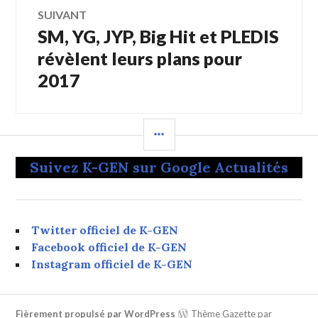
SUIVANT
SM, YG, JYP, Big Hit et PLEDIS
Article
Suivant:
révèlent leurs plans pour
2017
COLONNE
LATÉRALE
Suivez K-GEN sur Google Actualités
Twitter officiel de K-GEN
Facebook officiel de K-GEN
Instagram officiel de K-GEN
Fièrement propulsé par WordPress
Thème Gazette par