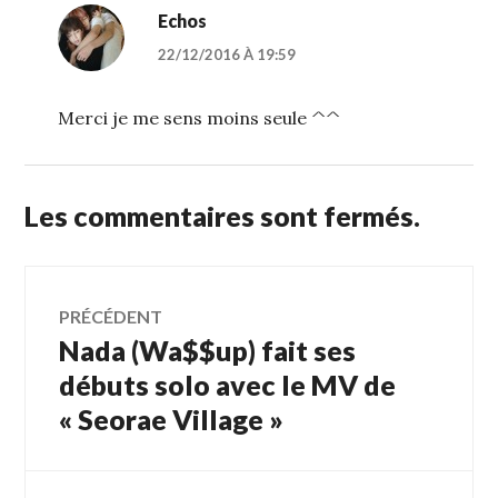
Echos
22/12/2016 À 19:59
Merci je me sens moins seule ^^
Les commentaires sont fermés.
Navigation
PRÉCÉDENT
Nada (Wa$$up) fait ses
Article
de
précédent :
débuts solo avec le MV de
« Seorae Village »
l’article