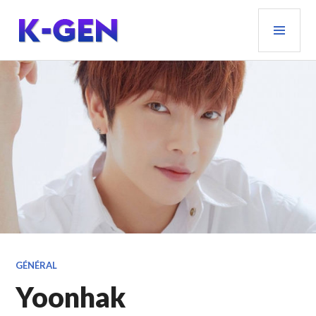
Aller
MEN
au
PRIN
contenu
principal
K-GEN
GÉNÉRAL
Yoonhak