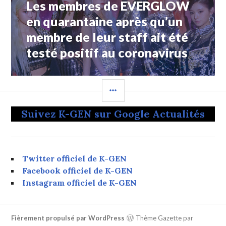
Les membres de EVERGLOW
Article
Suivant:
en quarantaine après qu’un
membre de leur staff ait été
testé positif au coronavirus
COLONNE
LATÉRALE
Suivez K-GEN sur Google Actualités
Twitter officiel de K-GEN
Facebook officiel de K-GEN
Instagram officiel de K-GEN
Fièrement propulsé par WordPress
Thème Gazette par