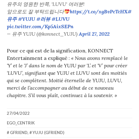
유주의 영원한 반쪽, 'LUVU' 여러분!
앞으로도 잘 부탁드립니다
https://t.co/xgBvPcTcHX
#
유주
#YUJU
#러뷰
#LUVU
pic.twitter.com/Kp5AixSEPn
— 유주 YUJU (@konnect_YUJU)
April 27, 2022
Pour ce qui est de la signification, KONNECT
Entertainment a expliqué :
« Nous avons remplacé le
‘Y’ et le ‘J’ dans le nom de YUJU par ‘L’ et ‘V’ pour créer
‘LUVU’, signifiant que YUJU et LUVU sont des moitiés
qui se complètent. Moitié éternelle de YUJU, LUVU,
merci de l’accompagner au début de ce nouveau
chapitre. S’il vous plaît, continuez à la soutenir. »
27/04/2022
EGO_CENTRIK
GFRIEND
,
YUJU (GFRIEND)