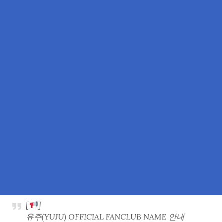
[
]
유주(YUJU) OFFICIAL FANCLUB NAME 안내