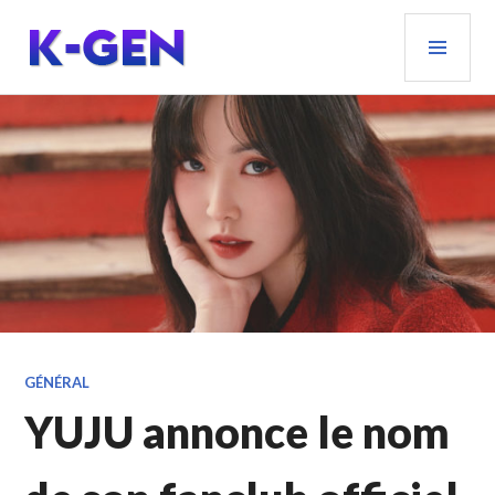
Aller
MEN
au
PRIN
contenu
principal
K-GEN
GÉNÉRAL
YUJU annonce le nom