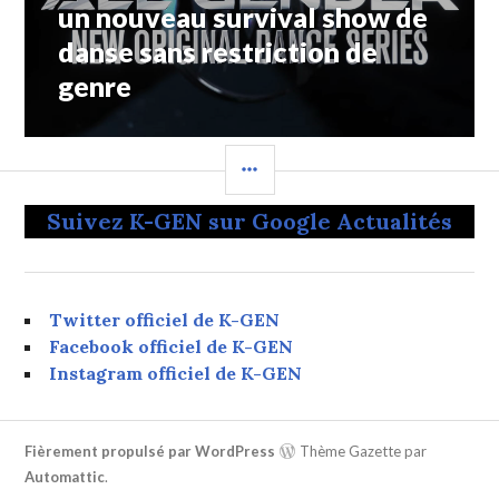
Suivant:
un nouveau survival show de
danse sans restriction de
genre
COLONNE
LATÉRALE
Suivez K-GEN sur Google Actualités
Twitter officiel de K-GEN
Facebook officiel de K-GEN
Instagram officiel de K-GEN
Fièrement propulsé par WordPress
Thème Gazette par
Automattic
.