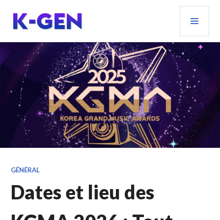
Aller
MEN
au
PRIN
contenu
principal
K-GEN
GÉNÉRAL
Dates et lieu des