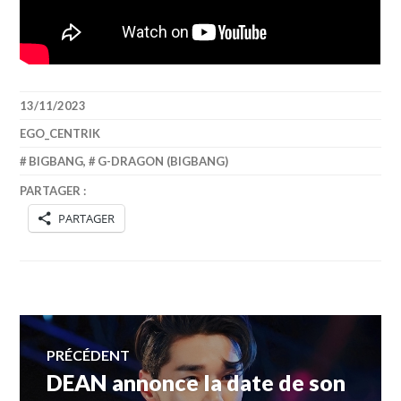
13/11/2023
EGO_CENTRIK
BIGBANG
,
G-DRAGON (BIGBANG)
PARTAGER :
PARTAGER
Navigation
PRÉCÉDENT
DEAN annonce la date de son
Article
de
précédent :