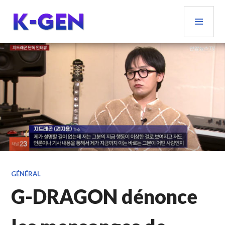
Aller
MEN
au
PRIN
contenu
principal
K-GEN
GÉNÉRAL
G-DRAGON dénonce