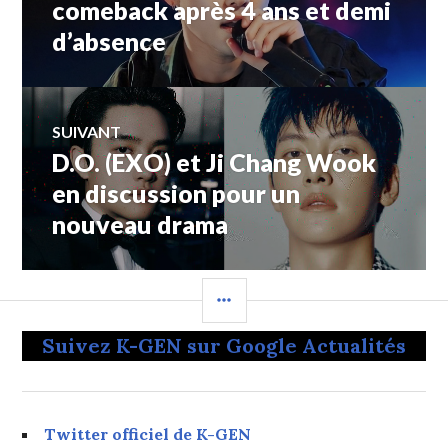
comeback après 4 ans et demi
d’absence
l’article
SUIVANT
D.O. (EXO) et Ji Chang Wook
Article
Suivant:
en discussion pour un
nouveau drama
COLONNE
LATÉRALE
Suivez K-GEN sur Google Actualités
Twitter officiel de K-GEN