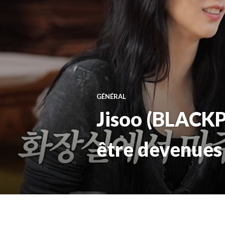
GÉNÉRAL
Jisoo (BLACKPI
être devenues 