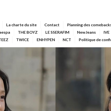
La charte du site
Contact
Planning des comebacks
aespa
THE BOYZ
LE SSERAFIM
NewJeans
IVE
TEEZ
TWICE
ENHYPEN
NCT
Politique de conf