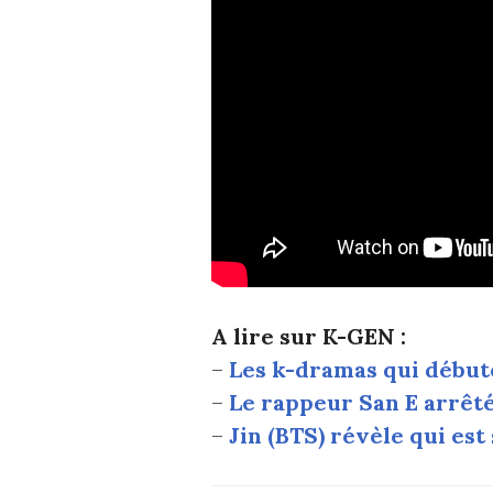
A lire sur K-GEN :
–
Les k-dramas qui début
–
Le rappeur San E arrêt
–
Jin (BTS) révèle qui est