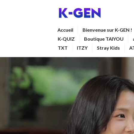
Aller
au
contenu
K-GEN
Accueil
Bienvenue sur K-GEN !
principal
K-QUIZ
Boutique TAIYOU
TXT
ITZY
Stray Kids
A