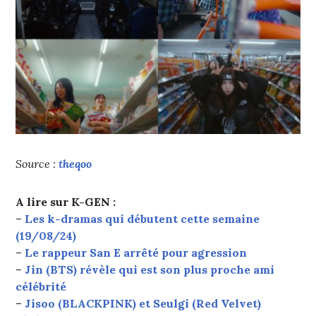
Source :
theqoo
A lire sur K-GEN :
–
Les k-dramas qui débutent cette semaine
(19/08/24)
–
Le rappeur San E arrêté pour agression
–
Jin (BTS) révèle qui est son plus proche ami
célébrité
–
Jisoo (BLACKPINK) et Seulgi (Red Velvet)