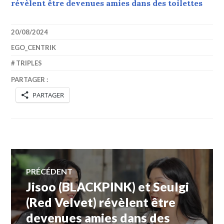
révèlent être devenues amies dans des toilettes
20/08/2024
EGO_CENTRIK
TRIPLES
PARTAGER :
PARTAGER
Navigation
PRÉCÉDENT
Jisoo (BLACKPINK) et Seulgi
Article
de
précédent :
(Red Velvet) révèlent être
devenues amies dans des
l’article