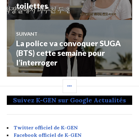
toilettes
SUIVANT
La police va convoquer SUGA
Article
Suivant:
(BTS) cette semaine pour
l’interroger
COLONNE
LATÉRALE
Suivez K-GEN sur Google Actualités
Twitter officiel de K-GEN
Facebook officiel de K-GEN