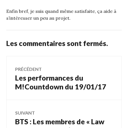
Enfin bref, je suis quand même satisfaite, ça aide à
s’intéresser un peu au projet.
Les commentaires sont fermés.
Navigation
PRÉCÉDENT
Les performances du
Article
de
précédent :
M!Countdown du 19/01/17
l’article
SUIVANT
BTS : Les membres de « Law
Article
Suivant: