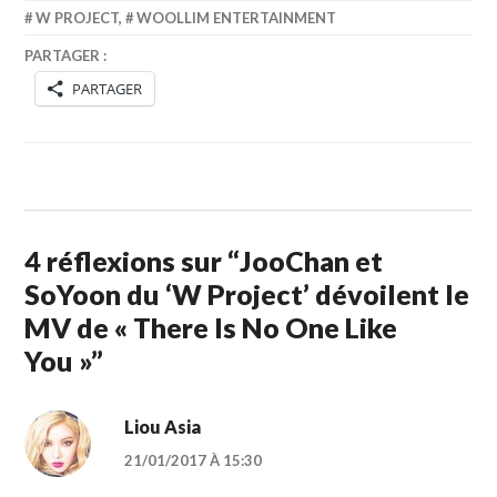
W PROJECT
,
WOOLLIM ENTERTAINMENT
PARTAGER :
PARTAGER
4 réflexions sur “
JooChan et
SoYoon du ‘W Project’ dévoilent le
MV de « There Is No One Like
You »
”
Liou Asia
21/01/2017 À 15:30