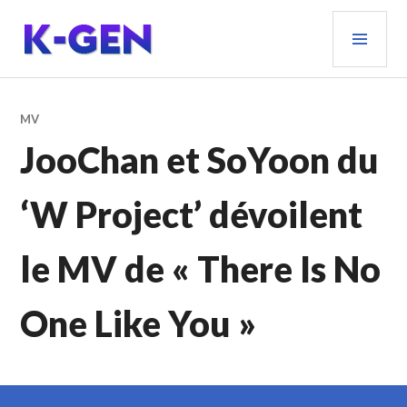
Aller
MEN
au
PRIN
contenu
principal
K-GEN
MV
JooChan et SoYoon du
‘W Project’ dévoilent
le MV de « There Is No
One Like You »