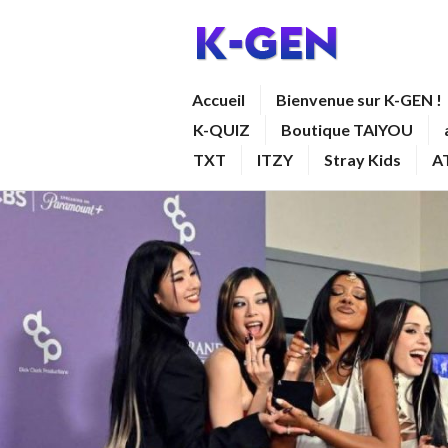
Aller
au
contenu
K-GEN
Accueil
Bienvenue sur K-GEN !
principal
K-QUIZ
Boutique TAIYOU
TXT
ITZY
Stray Kids
A