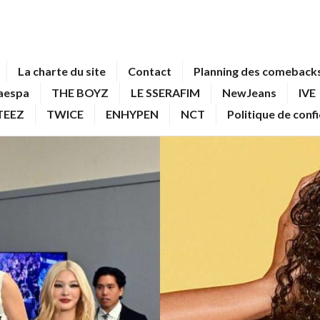
La charte du site
Contact
Planning des comebacks
aespa
THE BOYZ
LE SSERAFIM
NewJeans
IVE
TEEZ
TWICE
ENHYPEN
NCT
Politique de conf