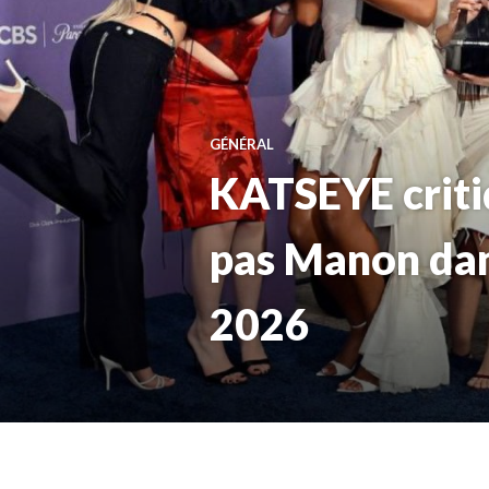
GÉNÉRAL
KATSEYE criti
pas Manon dan
2026