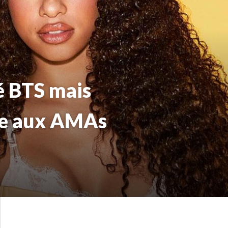
é BTS mais
ire aux AMAs