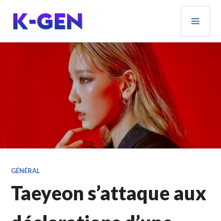
Aller
MEN
au
PRIN
contenu
principal
K-GEN
GÉNÉRAL
Taeyeon s’attaque aux