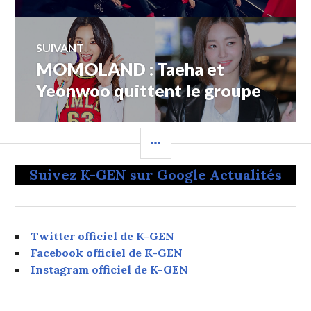
l’article
SUIVANT
MOMOLAND : Taeha et
Article
Suivant:
Yeonwoo quittent le groupe
COLONNE
LATÉRALE
Suivez K-GEN sur Google Actualités
Twitter officiel de K-GEN
Facebook officiel de K-GEN
Instagram officiel de K-GEN