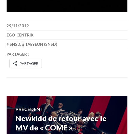
29/11/2019
EGO_CENTRIK
SNSD
,
TAEYEON (SNSD)
PARTAGER :
PARTAGER
Navigation
PRÉCÉDENT
Newkidd de retour avec le
Article
de
précédent :
MV de « COME »