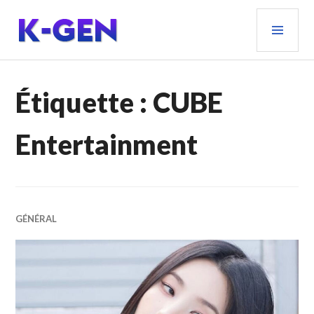
Aller
MEN
au
PRIN
contenu
principal
K-GEN
Étiquette :
CUBE
Entertainment
GÉNÉRAL