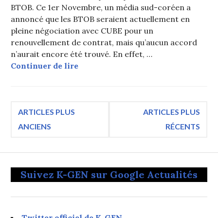
BTOB. Ce 1er Novembre, un média sud-coréen a
annoncé que les BTOB seraient actuellement en
pleine négociation avec CUBE pour un
renouvellement de contrat, mais qu’aucun accord
n’aurait encore été trouvé. En effet, …
CUBE Entertainment s’exprime sur l
Continuer de lire
Navigation
ARTICLES PLUS
ARTICLES PLUS
ANCIENS
RÉCENTS
des
articles
Suivez K-GEN sur Google Actualités
Twitter officiel de K-GEN