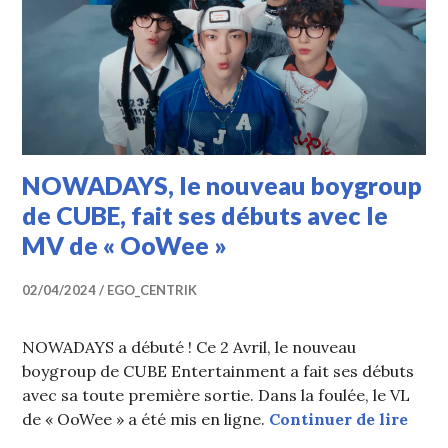
NOWADAYS, le nouveau boygroup
de CUBE, fait ses débuts avec le
MV de « OoWee »
02/04/2024
EGO_CENTRIK
NOWADAYS a débuté ! Ce 2 Avril, le nouveau
boygroup de CUBE Entertainment a fait ses débuts
avec sa toute première sortie. Dans la foulée, le VL
NOWA
de « OoWee » a été mis en ligne.
Continuer de lire