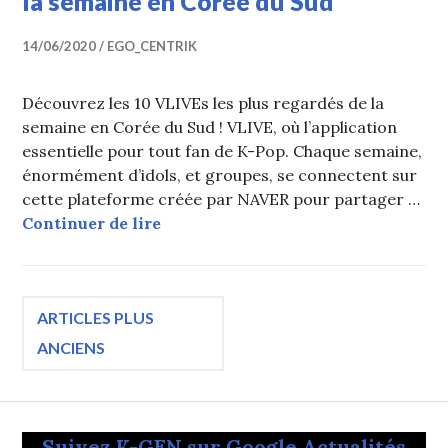
la semaine en Corée du Sud
14/06/2020
EGO_CENTRIK
Découvrez les 10 VLIVEs les plus regardés de la
semaine en Corée du Sud ! VLIVE, où l’application
essentielle pour tout fan de K-Pop. Chaque semaine,
énormément d’idols, et groupes, se connectent sur
cette plateforme créée par NAVER pour partager …
TOP 10 des VLIVEs les plus vus de 
Continuer de lire
Navigation
ARTICLES PLUS
ANCIENS
des
articles
Suivez K-GEN sur Google Actualités