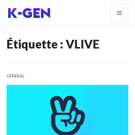
Aller
MEN
au
PRIN
contenu
principal
K-GEN
Étiquette :
VLIVE
GÉNÉRAL