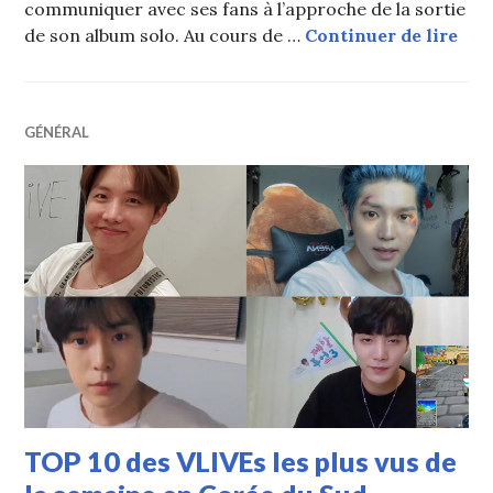
communiquer avec ses fans à l’approche de la sortie
BTS 
de son album solo. Au cours de …
Continuer de lire
GÉNÉRAL
TOP 10 des VLIVEs les plus vus de