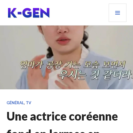
Aller
MEN
au
PRIN
contenu
principal
K-GEN
GÉNÉRAL
,
TV
Une actrice coréenne