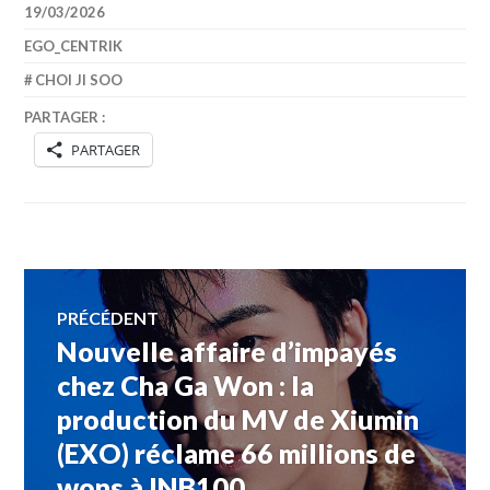
19/03/2026
EGO_CENTRIK
CHOI JI SOO
PARTAGER :
PARTAGER
Navigation
PRÉCÉDENT
Nouvelle affaire d’impayés
Article
de
précédent :
chez Cha Ga Won : la
production du MV de Xiumin
l’article
(EXO) réclame 66 millions de
wons à INB100