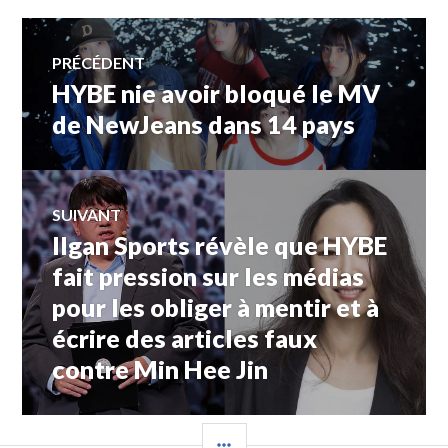
Navigation
PRÉCÉDENT
HYBE nie avoir bloqué le MV
Article
de
précédent :
de NewJeans dans 14 pays
l’article
SUIVANT
Ilgan Sports révèle que HYBE
Article
Suivant:
fait pression sur les médias
pour les obliger à mentir et à
écrire des articles faux
contre Min Hee Jin
COLONNE