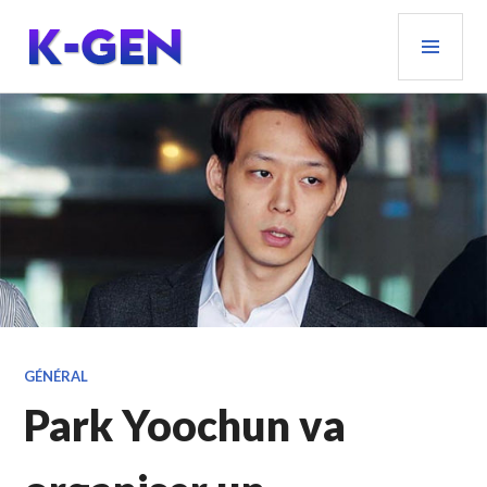
Aller
MEN
au
PRIN
contenu
principal
K-GEN
GÉNÉRAL
Park Yoochun va