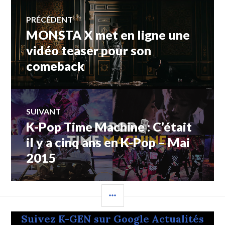
Navigation
PRÉCÉDENT
MONSTA X met en ligne une
Article
de
précédent :
vidéo teaser pour son
comeback
l’article
SUIVANT
K-Pop Time Machine : C’était
Article
Suivant:
il y a cinq ans en K-Pop – Mai
2015
COLONNE
LATÉRALE
Suivez K-GEN sur Google Actualités