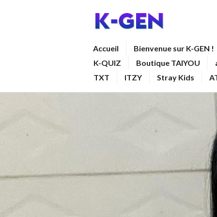
Aller
au
contenu
K-GEN
Accueil
Bienvenue sur K-GEN !
principal
K-QUIZ
Boutique TAIYOU
TXT
ITZY
Stray Kids
A