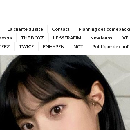
La charte du site
Contact
Planning des comebacks
aespa
THE BOYZ
LE SSERAFIM
NewJeans
IVE
TEEZ
TWICE
ENHYPEN
NCT
Politique de conf