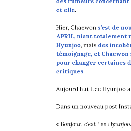
des rumeurs concernant 
et elle
.
Hier, Chaewon
s’est de no
APRIL, niant totalement 
Hyunjoo
, mais
des incohé
témoignage, et Chaewon a
pour changer certaines dat
critiques
.
Aujourd’hui, Lee Hyunjoo a
Dans un nouveau post Instag
« Bonjour, c’est Lee Hyunjoo